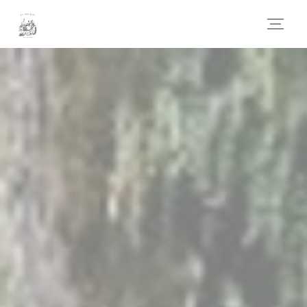
Πίνακας διαχείρισης "Μπισκότων" (Cookies)