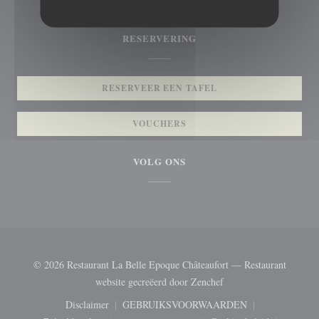
01 39 56 95 48
RESERVERING
RESERVEER EEN TAFEL
VOUCHERS
VOLG ONS
© 2026 Restaurant La Belle Epoque Châteaufort — Restaurant
((opent in een nieuw ve
website gecreëerd door
Zenchef
Disclaimer
GEBRUIKSVOORWAARDEN
((opent in een nieuw venster))
((opent in een nieuw venster))