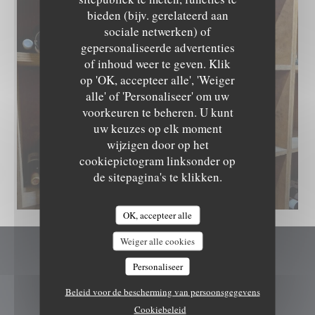
bieden (bijv. gerelateerd aan
sociale netwerken) of
gepersonaliseerde advertenties
of inhoud weer te geven. Klik
op 'OK, accepteer alle', 'Weiger
alle' of 'Personaliseer' om uw
voorkeuren te beheren. U kunt
uw keuzes op elk moment
wijzigen door op het
cookiepictogram linksonder op
de sitepagina's te klikken.
OK, accepteer alle
Weiger alle cookies
Restaurant La Belle Epoque Châteaufort
Personaliseer
Beleid voor de bescherming van persoonsgegevens
((opent in een nieuw
10 Pl. de la Mairie 78117 Châteaufort
Cookiebeleid