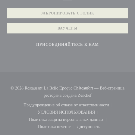
ЗАБРОНИРОВАТЬ СТОЛИК
ВАУЧЕРЫ
ПРИСОЕДИНЯЙТЕСЬ К НАМ
© 2026 Restaurant La Belle Epoque Châteaufort — Веб-страница
((открывается в новом 
ресторана создана
Zenchef
Предупреждение об отказе от ответственности
((открывается в новом окне))
УСЛОВИЯ ИСПОЛЬЗОВАНИЯ
((открывается в новом окне))
Политика защиты персональных данных
((открывается в новом окне))
Политика печенье
Доступность
((открывается в новом окне))
((открывается в новом ок