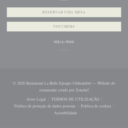
RESERVAR UMA MESA
VOUCHERS
SIGA-NOS
© 2026 Restaurant La Belle Epoque Châteaufort — Website do
((abre numa nova janela
restaurante criado por
Zenchef
Aviso Legal
TERMOS DE UTILIZAÇÃO
((abre numa nova janela))
((abre numa nova janela))
Política de proteção de dados pessoais
Política de cookies
((abre numa nova janela))
((abre numa nova 
Acessibilidade
((abre numa nova janela))