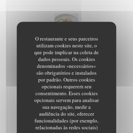
O restaurante e seus parceiros
Pain perdu, banane flambée, glace cacahuète
utilizam cookies neste site, o
que pode implicar na coleta de
dados pessoais. Os cookies
denominados «necessários»
são obrigatórios e instalados
por padrão. Outros cookies
opcionais requerem seu
consentimento. Esses cookies
Sablé breton, dôme crémeux framboise et
opcionais servem para analisar
basilic, sorbet basilic et citron vert (supp.6€)
sua navegação, medir a
audiência do site, oferecer
funcionalidades (por exemplo,
relacionadas às redes sociais)