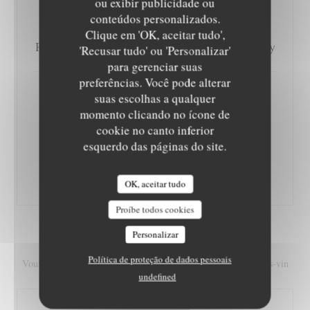
ou exibir publicidade ou
conteúdos personalizados.
Clique em 'OK, aceitar tudo',
Pêches et abricots rôtis infusés au thé Earl Grey
'Recusar tudo' ou 'Personalizar'
para gerenciar suas
preferências. Você pode alterar
suas escolhas a qualquer
momento clicando no ícone de
cookie no canto inferior
esquerdo das páginas do site.
Tiramisu tout chocolat, caramel à la fleur de
sel, tuile au grué de cacao
OK, aceitar tudo
Proíbe todos cookies
Personalizar
ACCORD METS-VIN
Política de proteção de dados pessoais
Vous pouvez accompagner votre dégustation par un accord mets-vin
undefined